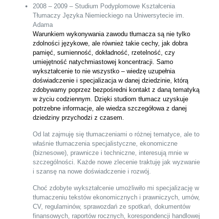
2008 – 2009 – Studium Podyplomowe Kształcenia
Tłumaczy Języka Niemieckiego na Uniwersytecie im.
Adama
Warunkiem wykonywania zawodu tłumacza są nie tylko
zdolności językowe, ale również takie cechy, jak dobra
pamięć, sumienność, dokładność, rzetelność, czy
umiejętność natychmiastowej koncentracji. Samo
wykształcenie to nie wszystko – wiedzę uzupełnia
doświadczenie i specjalizacja w danej dziedzinie, którą
zdobywamy poprzez bezpośredni kontakt z daną tematyką
w życiu codziennym. Dzięki studiom tłumacz uzyskuje
potrzebne informacje, ale wiedza szczegółowa z danej
dziedziny przychodzi z czasem.
Od lat zajmuję się tłumaczeniami o różnej tematyce, ale to
właśnie tłumaczenia specjalistyczne, ekonomiczne
(biznesowe), prawnicze i techniczne, interesują mnie w
szczególności. Każde nowe zlecenie traktuję jak wyzwanie
i szansę na nowe doświadczenie i rozwój.
Choć zdobyte wykształcenie umożliwiło mi specjalizację w
tłumaczeniu tekstów ekonomicznych i prawniczych, umów,
CV, regulaminów, sprawozdań ze spotkań, dokumentów
finansowych, raportów rocznych, korespondencji handlowej