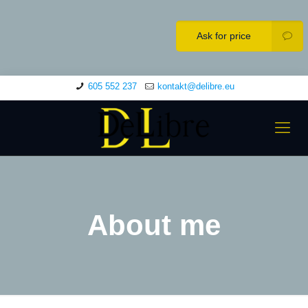
Ask for price
605 552 237
kontakt@delibre.eu
About me