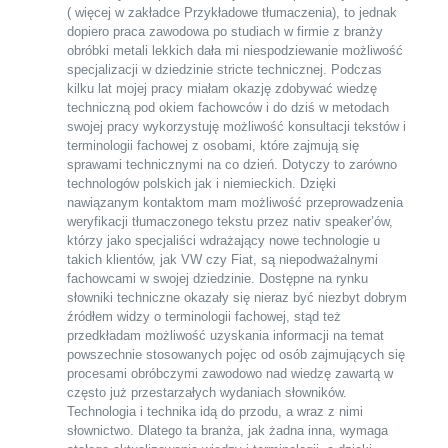
( więcej w zakładce Przykładowe tłumaczenia), to jednak
dopiero praca zawodowa po studiach w firmie z branży
obróbki metali lekkich dała mi niespodziewanie możliwość
specjalizacji w dziedzinie stricte technicznej. Podczas
kilku lat mojej pracy miałam okazję zdobywać wiedzę
techniczną pod okiem fachowców i do dziś w metodach
swojej pracy wykorzystuję możliwość konsultacji tekstów i
terminologii fachowej z osobami, które zajmują się
sprawami technicznymi na co dzień. Dotyczy to zarówno
technologów polskich jak i niemieckich. Dzięki
nawiązanym kontaktom mam możliwość przeprowadzenia
weryfikacji tłumaczonego tekstu przez nativ speaker’ów,
którzy jako specjaliści wdrażający nowe technologie u
takich klientów, jak VW czy Fiat, są niepodważalnymi
fachowcami w swojej dziedzinie. Dostępne na rynku
słowniki techniczne okazały się nieraz być niezbyt dobrym
źródłem widzy o terminologii fachowej, stąd też
przedkładam możliwość uzyskania informacji na temat
powszechnie stosowanych pojęc od osób zajmujących się
procesami obróbczymi zawodowo nad wiedzę zawartą w
często już przestarzałych wydaniach słowników.
Technologia i technika idą do przodu, a wraz z nimi
słownictwo. Dlatego ta branża, jak żadna inna, wymaga