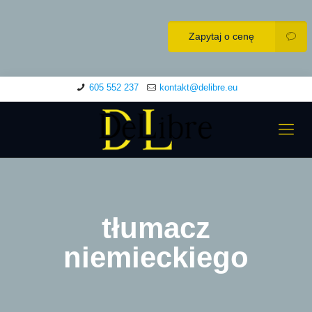
Zapytaj o cenę
605 552 237
kontakt@delibre.eu
tłumacz
niemieckiego