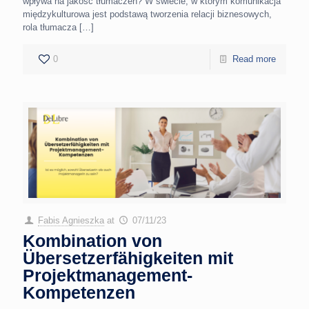
wpływa na jakość tłumaczeń? W świecie, w którym komunikacja
międzykulturowa jest podstawą tworzenia relacji biznesowych,
rola tłumacza
[…]
0
Read more
Fabis Agnieszka
at
07/11/23
Kombination von
Übersetzerfähigkeiten mit
Projektmanagement-
Kompetenzen