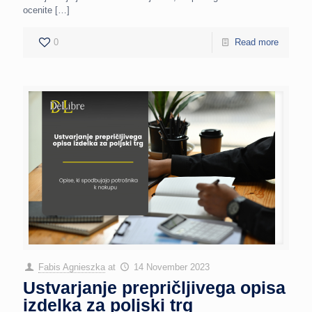
ocenite
[…]
0
Read more
Fabis Agnieszka
at
14 November 2023
Ustvarjanje prepričljivega opisa
izdelka za poljski trg