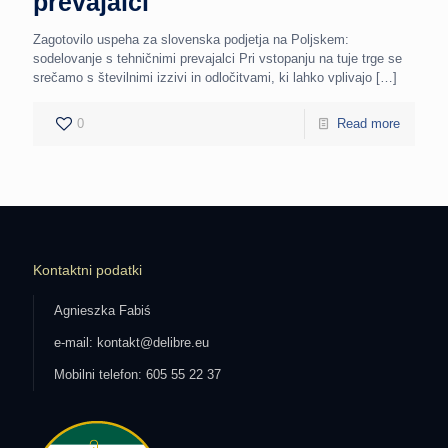
prevajalci
Zagotovilo uspeha za slovenska podjetja na Poljskem:
sodelovanje s tehničnimi prevajalci Pri vstopanju na tuje trge se
srečamo s številnimi izzivi in odločitvami, ki lahko vplivajo
[…]
0
Read more
Kontaktni podatki
Agnieszka Fabiś
e-mail: kontakt@delibre.eu
Mobilni telefon: 605 55 22 37