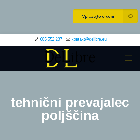
Vprašajte o ceni
605 552 237
kontakt@delibre.eu
tehnični prevajalec
poljščina