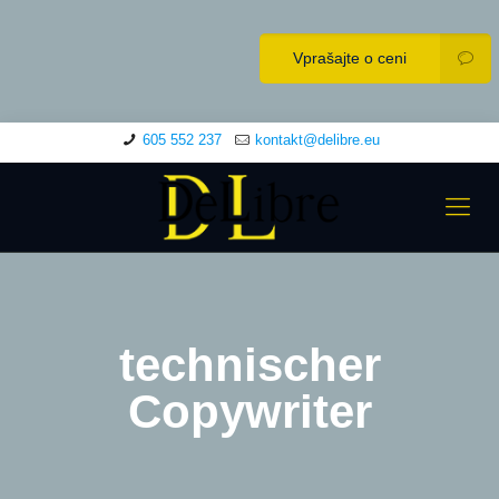
Vprašajte o ceni
605 552 237
kontakt@delibre.eu
technischer
Copywriter