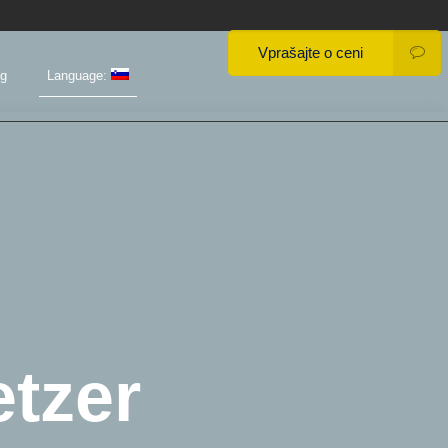
Vprašajte o ceni
og
Language:
etzer