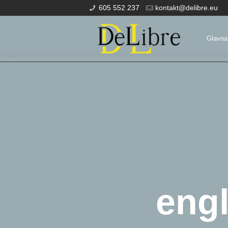
605 552 237
kontakt@delibre.eu
Glavna
engl