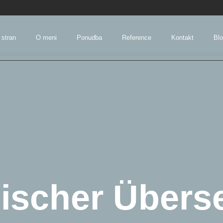
 stran
O meni
Ponudba
Reference
Kontakt
Bl
ischer Übers