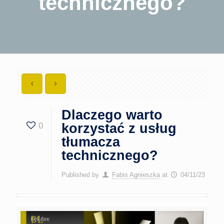
technicznego?
Dlaczego warto
0
korzystać z usług
tłumacza
technicznego?
Published by
Fabis Agnieszka
at
04/11/23