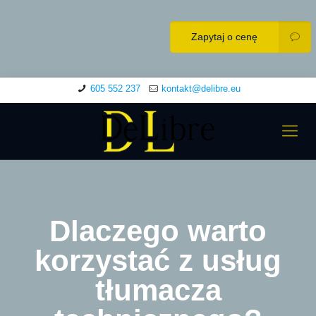
Zapytaj o cenę
605 552 237
kontakt@delibre.eu
Dlaczego warto
korzystać z usług
tłumacza