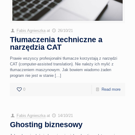
Fabis Agnieszka
at
26/10/21
Tłumaczenia techniczne a
narzędzia CAT
Prawie wszyscy profesjonalni tłumacze korzystają z narzędzi
CAT (computer-assisted translation). Nie należy ich mylić z
tłumaczeniem maszynowym. Jak bowiem wiadomo żaden
program nie jest w stanie
[…]
0
Read more
Fabis Agnieszka
at
14/10/21
Ghosting biznesowy