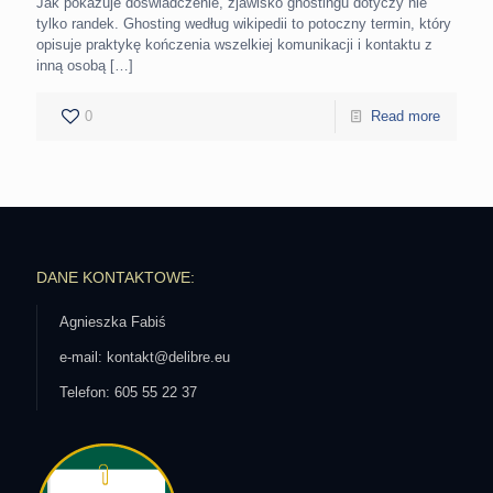
Jak pokazuje doświadczenie, zjawisko ghostingu dotyczy nie
tylko randek. Ghosting według wikipedii to potoczny termin, który
opisuje praktykę kończenia wszelkiej komunikacji i kontaktu z
inną osobą
[…]
0
Read more
DANE KONTAKTOWE:
Agnieszka Fabiś
e-mail: kontakt@delibre.eu
Telefon: 605 55 22 37